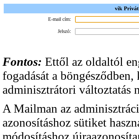
vik Privá
E-mail cím:
Jelszó:
Fontos:
Ettől az oldaltól en
fogadását a böngésződben,
adminisztrátori változtatás
A Mailman az adminisztráci
azonosításhoz sütiket haszn
módosításhoz újraazonosíta